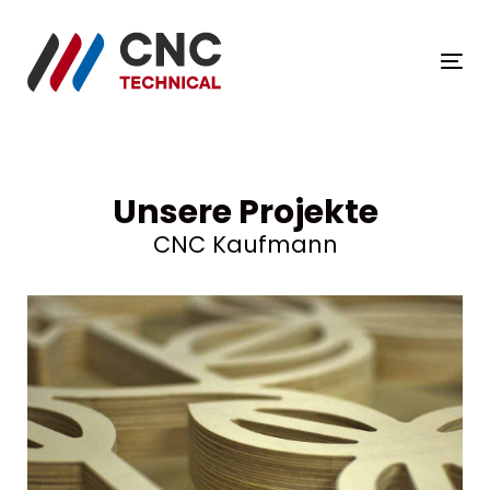
Links
Zum
überspringen
Inhalt
springen
Tog
Unsere Projekte
CNC Kaufmann