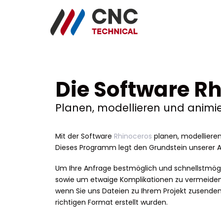
Links
Zum
überspringen
Inhalt
springen
Die Software R
Planen, modellieren und animie
Mit der Software
Rhinoceros
planen, modellieren
Dieses Programm legt den Grundstein unserer Ar
Um Ihre Anfrage bestmöglich und schnellstmögl
sowie um etwaige Komplikationen zu vermeiden, 
wenn Sie uns Dateien zu Ihrem Projekt zusenden,
richtigen Format erstellt wurden.