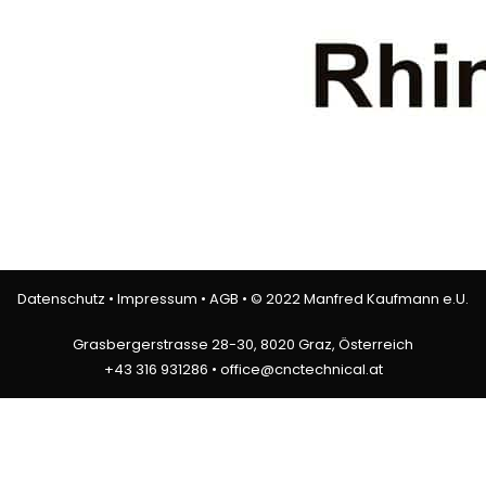
Datenschutz
•
Impressum
•
AGB
• © 2022 Manfred Kaufmann e.U.
Grasbergerstrasse 28-30, 8020 Graz, Österreich
+43 316 931286 • office@cnctechnical.at